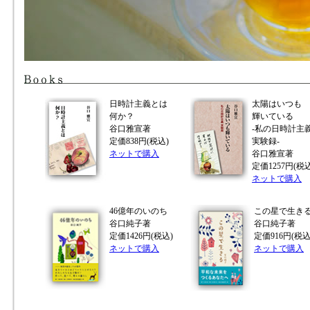
日時計主義とは
太陽はいつも
何か？
輝いている
谷口雅宣著
‐私の日時計主
定価838円(税込)
実験録‐
ネットで購入
谷口雅宣著
定価1257円(税込
ネットで購入
46億年のいのち
この星で生き
谷口純子著
谷口純子著
定価1426円(税込)
定価916円(税込
ネットで購入
ネットで購入