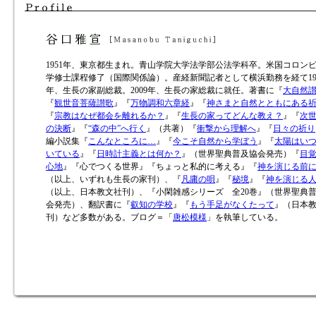
1951年、東京都生まれ。青山学院大学法学部公法学科卒。米国コロン
学修士課程修了（国際関係論）。産経新聞記者として横浜勤務を経て19
年、生長の家副総裁。2009年、生長の家総裁に就任。著書に『
大自然
『
観世音菩薩讃歌
』『
万物調和六章経
』『
神さまと自然とともにある
『
宗教はなぜ都会を離れるか？
』『
生長の家ってどんな教え？
』『
次
の決断
』『
“森の中”へ行く
』（共著）『
衝撃から理解へ
』『
日々の祈り
編小説集『
こんなところに…
』『
今こそ自然から学ぼう
』『
太陽はい
いている
』『
日時計主義とは何か？
』（世界聖典普及協会発売）『
目
心地
』『心でつくる世界』『ちょっと私的に考える』『
神を演じる前
（以上、いずれも生長の家刊）、『
凡庸の唄
』『
秘境
』『
神を演じる
（以上、日本教文社刊）、『小閑雑感シリーズ 全20巻』（世界聖典
会発売）、翻訳書に『
叡知の学校
』『
もう手足がなくたって
』（日本
刊）など多数がある。ブログ＝「
唐松模様
」を執筆している。