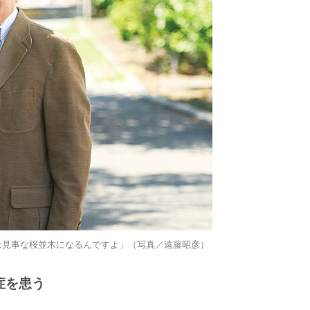
は見事な桜並木になるんですよ」（写真／遠藤昭彦）
症を患う