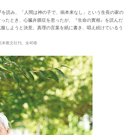
1
を読み、「人間は神の子で、病本来なし」という生長の家の
なったとき、心臓弁膜症を患ったが、『生命の實相』を読んだ
克服しようと決意。真理の言葉を紙に書き、唱え続けているう
。
日本教文社刊。全40巻