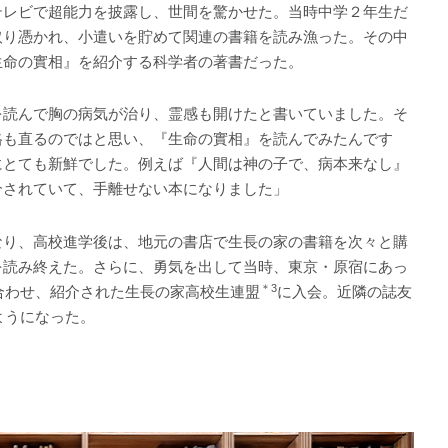
レビで超能力を披露し、世間を驚かせた。当時中学２年生だ
取り憑かれ、小遣いを貯めて関連の書籍を読み漁った。その中
生命の實相』を紹介する科学者の著書だった。
を読んで胸の病気が治り、霊感も開けたと書いていました。そ
格も直るのではと思い、『生命の實相』を読んでみたんです
にとても新鮮でした。例えば『人間は神の子で、病本来なし』
介されていて、手離せない本になりました」
り、高校進学後は、地元の書店で生長の家の書籍を次々と購
を読み終えた。さらに、勇気を出して当時、東京・原宿にあっ
＊3
合わせ、紹介された生長の家高校生連盟
に入会。近隣の誌友
ようになった。