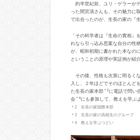
約半世紀前、ユリ・ゲラーがテ
った間宮清さんも、その魅力に
で出合ったのが、生長の家の『
「その科学者は『生命の實相』
れなら引っ込み思案な自分の性
が、昭和初期に書かれた本なの
ということの原理や実証例が紹
その後、性格も次第に明るくな
入し、２年ほどでそのほとんど
＊2
た生長の家本部
に電話で問い
＊4
会
にも参加して、教えを学ぶ
＊2 生長の家国際本部
＊3 生長の家の高校生のグループ
＊4 教えを学ぶつどい