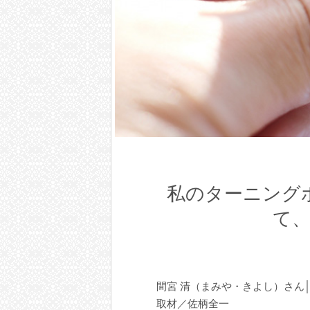
私のターニング
て
間宮 清（まみや・きよし）さん│
取材／佐柄全一