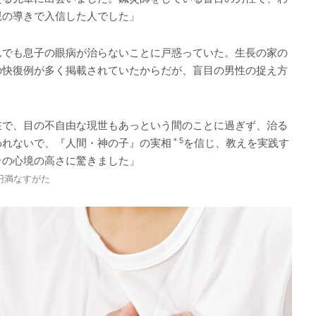
親の導きで入信した人でした」
でも息子の眼病が治らないことに戸惑っていた。生長の家の
の快復例が多く掲載されていたからだが、盲目の男性の捉え方
在で、目の不自由な現世もあっという間のことに過ぎず、治る
＊5
われないで、『人間・神の子』の実相
を信じ、教えを実践す
その心境の高さに驚きました」
円満なすがた