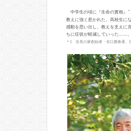
＊
中学生の頃に『生命の實相』
教えに強く惹かれた。高校生に
感動を思い出し、教えを支えに
ちに症状が軽減していった……
＊1 生長の家創始者・谷口雅春著、