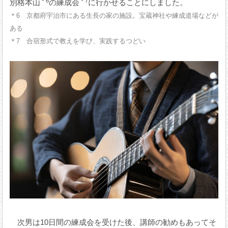
＊6
＊7
別格本山
の練成会
に行かせることにしました。
＊6 京都府宇治市にある生長の家の施設。宝蔵神社や練成道場などが
ある
＊7 合宿形式で教えを学び、実践するつどい
次男は10日間の練成会を受けた後、講師の勧めもあってそ