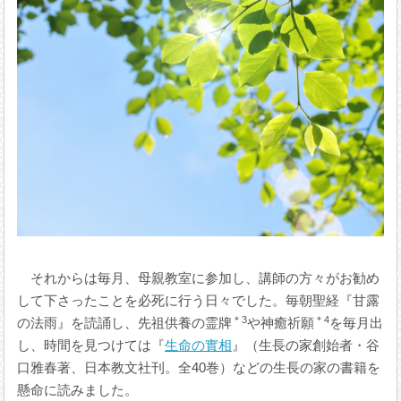
それからは毎月、母親教室に参加し、講師の方々がお勧め
して下さったことを必死に行う日々でした。毎朝聖経『甘露
＊3
＊4
の法雨』を読誦し、先祖供養の霊牌
や神癒祈願
を毎月出
し、時間を見つけては『
生命の實相
』（生長の家創始者・谷
口雅春著、日本教文社刊。全40巻）などの生長の家の書籍を
懸命に読みました。