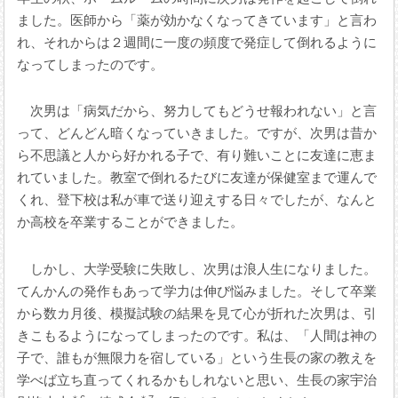
ました。医師から「薬が効かなくなってきています」と言わ
れ、それからは２週間に一度の頻度で発症して倒れるように
なってしまったのです。
次男は「病気だから、努力してもどうせ報われない」と言
って、どんどん暗くなっていきました。ですが、次男は昔か
ら不思議と人から好かれる子で、有り難いことに友達に恵ま
れていました。教室で倒れるたびに友達が保健室まで運んで
くれ、登下校は私が車で送り迎えする日々でしたが、なんと
か高校を卒業することができました。
しかし、大学受験に失敗し、次男は浪人生になりました。
てんかんの発作もあって学力は伸び悩みました。そして卒業
から数カ月後、模擬試験の結果を見て心が折れた次男は、引
きこもるようになってしまったのです。私は、「人間は神の
子で、誰もが無限力を宿している」という生長の家の教えを
学べば立ち直ってくれるかもしれないと思い、生長の家宇治