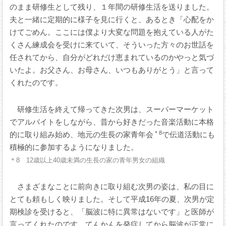
のまま研修生として残り、１年間の研修生活を送りました。
夫と一緒に定期的に様子を見に行くと、あるとき「心配をか
けてごめん。ここには僕より大変な問題を抱えている人がた
くさん練成会を受けに来ていて、そういった方々のお世話を
任されてから、自分がどれだけ恵まれているのかやっと気づ
いたよ。お父さん、お母さん、いつもありがとう」と言って
くれたのです。
研修生活を終えて帰ってきた次男は、スーパーマーケット
でアルバイトをしながら、昔から好きだった音楽活動に本格
＊8
的に取り組み始め、地元の生長の家青年会
で伝道活動にも
積極的に参加するようになりました。
＊8 12歳以上40歳未満の生長の家の青年男女の組織
さまざまなことに前向きに取り組む次男の姿は、私の目に
とても頼もしく映りました。そして平成16年の夏、次男が定
期検診を受けると、「脳波に特に異常はないです」と医師が
言ってくれたのです。てんかんを発症してから脳波が正常に