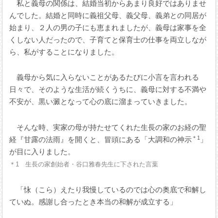
私と義母の関係は、結婚当初からあまり良好ではありませ
んでした。結婚と同時に義祖父母、義父母、義弟との同居が
始まり、２人の男の子にも恵まれましたが、義母は家事を全
くしない人だったので、子育てと保育士の仕事を両立しなが
ら、私がすることになりました。
義母から気に入らないことがあるたびに小言を言われる
日々で、そのような生活が続くうちに、義母に対する不満や
不安が、黒い澱となって心の底に溜まっていきました。
そんな時、実家の母が持たせてくれた生長の家のお経の聖
＊1
経『甘露の法雨』を開くと、冒頭にある「大調和の神示
」
が目に入りました。
＊1 生長の家創始者・谷口雅春先生に下された言葉
「怺（こら）えたり我慢しているのでは心の奥底で和解し
ていぬ。感謝し合ったとき本当の和解が成立する」