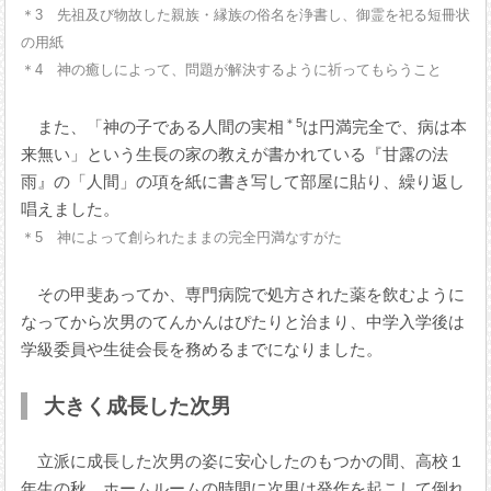
＊3 先祖及び物故した親族・縁族の俗名を浄書し、御霊を祀る短冊状
の用紙
＊4 神の癒しによって、問題が解決するように祈ってもらうこと
＊5
また、「神の子である人間の実相
は円満完全で、病は本
来無い」という生長の家の教えが書かれている『甘露の法
雨』の「人間」の項を紙に書き写して部屋に貼り、繰り返し
唱えました。
＊5 神によって創られたままの完全円満なすがた
その甲斐あってか、専門病院で処方された薬を飲むように
なってから次男のてんかんはぴたりと治まり、中学入学後は
学級委員や生徒会長を務めるまでになりました。
大きく成長した次男
立派に成長した次男の姿に安心したのもつかの間、高校１
年生の秋、ホームルームの時間に次男は発作を起こして倒れ