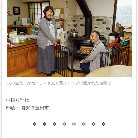
夫の金良（かねよし）さんと薪ストーブの置かれた自宅で
中根八千代
66歳・ 愛知県豊田市
❇︎ ❇︎ ❇︎ ❇︎ ❇︎ ❇︎ ❇︎ ❇︎