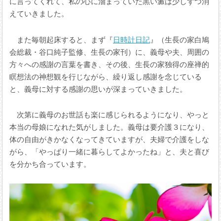
に言ってくれて、私の心に溜まっていた黒い澱は少しずつ消
えていきました。
また毎朝起床すると、まず『
日時計日記
』（生長の家白鳩
会総裁・谷口純子監修、生長の家刊）に、義母や夫、周囲の
方々への感謝の言葉を書き、その後、生長の家独得の座禅的
瞑想法の神想観を行じながら、繰り返し感謝を念じている
と、義母に対する感謝の思いが深まっていきました。
次第に義母のお世話も楽に感じられるようになり、やっと
本当の母娘になれた気がしました。義母は要介護３になり、
体の自由がきかなくなってきていますが、夫婦で介護をしな
がら、「やっぱり一緒に暮らしてよかったね」と、夫と喜び
を分かち合っています。