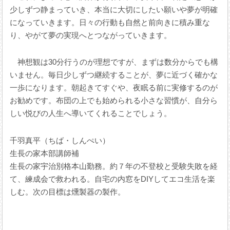
少しずつ静まっていき、本当に大切にしたい願いや夢が明確
になっていきます。日々の行動も自然と前向きに積み重な
り、やがて夢の実現へとつながっていきます。
神想観は30分行うのが理想ですが、まずは数分からでも構
いません。毎日少しずつ継続することが、夢に近づく確かな
一歩になります。朝起きてすぐや、夜眠る前に実修するのが
お勧めです。布団の上でも始められる小さな習慣が、自分ら
しい悦びの人生へ導いてくれることでしょう。
千羽真平（ちば・しんぺい）
生長の家本部講師補
生⾧の家宇治別格本山勤務。約７年の不登校と受験失敗を経
て、練成会で救われる。自宅の内窓をDIYしてエコ生活を楽
しむ。次の目標は燻製器の製作。