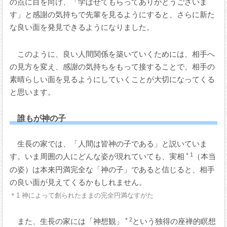
の点に目を向け、「学ばせてもらってありがとうございま
す」と感謝の気持ちで先輩を見るようにすると、さらに新た
な良い面を発見できるようになりました。
このように、良い人間関係を築いていくためには、相手へ
の見方を変え、感謝の気持ちをもって接することで、相手の
素晴らしい面を見るようにしていくことが大切になってくる
と思います。
誰もが神の子
生長の家では、「人間は皆神の子である」と説いていま
＊1
す。いま周囲の人にどんな姿が現れていても、実相
（本当
の姿）は本来円満完全な「神の子」であると信じると、相手
の良い面が見えてくるかもしれません。
＊1 神によって創られたままの完全円満なすがた
＊2
また、生長の家には「神想観」
という独得の座禅的瞑想