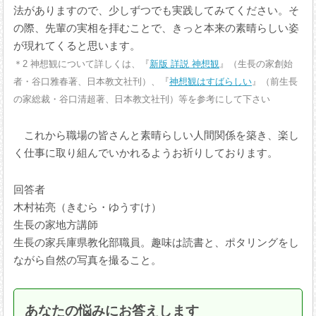
法がありますので、少しずつでも実践してみてください。そ
の際、先輩の実相を拝むことで、きっと本来の素晴らしい姿
が現れてくると思います。
＊2 神想観について詳しくは、『
新版 詳説 神想観
』（生長の家創始
者・谷口雅春著、日本教文社刊）、『
神想観はすばらしい
』（前生長
の家総裁・谷口清超著、日本教文社刊）等を参考にして下さい
これから職場の皆さんと素晴らしい人間関係を築き、楽し
く仕事に取り組んでいかれるようお祈りしております。
回答者
木村祐亮（きむら・ゆうすけ）
生長の家地方講師
生長の家兵庫県教化部職員。趣味は読書と、ポタリングをし
ながら自然の写真を撮ること。
あなたの悩みにお答えします