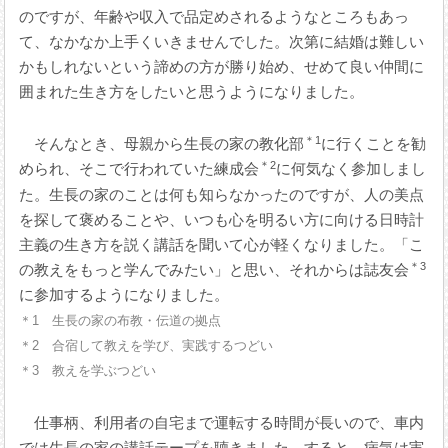
のですが、年齢や収入で品定めされるようなところもあっ
て、なかなか上手くいきませんでした。次第に結婚は難しい
かもしれないという諦めの方が勝り始め、せめて良い仲間に
囲まれた生き方をしたいと思うようになりました。
＊1
そんなとき、母親から生長の家の教化部
に行くことを勧
＊2
められ、そこで行われていた練成会
に何気なく参加しまし
た。生長の家のことは何も知らなかったのですが、人の美点
を探して褒めることや、いつも心を明るい方に向ける日時計
主義の生き方を説く講話を聞いて心が軽くなりました。「こ
＊3
の教えをもっと学んでみたい」と思い、それからは誌友会
に参加するようになりました。
＊1 生長の家の布教・伝道の拠点
＊2 合宿して教えを学び、実践するつどい
＊3 教えを学ぶつどい
仕事柄、利用者の自宅まで運転する時間が長いので、車内
では生長の家の講話テープを聴きました。すると、病気は実