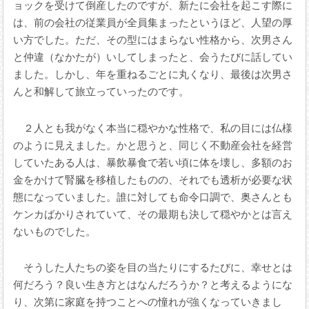
ョックを受けて倒産したのですが、新たに会社を起こす際に
は、前の会社の従業員が全員集まったというほど、人望の厚
い方でした。ただ、その型にはまらない性格から、次男さん
と仲違（なかたが）いしてしまったと、会うたびに話してい
ました。しかし、年を重ねるごとに丸くなり、最後は次男さ
んと和解して旅立っていったのです。
２人とも我がなく本当に穏やかな性格で、私の目には仏様
のように見えました。かと思うと、同じく不動産会社を経営
していたある人は、暴飲暴食で若い頃に体を壊し、多額のお
金をかけて腎臓を移植したものの、それでも透析が必要な状
態になっていました。誰に対しても命令口調で、奥さんとも
ケンカばかりされていて、その最期も決して穏やかとは言え
ないものでした。
そうした人たちの姿を目の当たりにするたびに、幸せとは
何だろう？良い生き方とはなんだろうか？と考えるようにな
り、次第に家庭を持つことへの憧れが強くなっていきまし