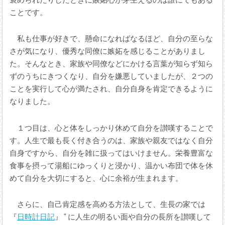
ことです。
私も仕事が好きで、懸命になればなるほど、自分の至らな
さが気になり、優秀な同僚に嫉妬を感じることがありまし
た。そんなとき、家族や同僚などにかける言葉が知らず知ら
ずのうちにきつくなり、自分を嫌悪していましたが、２つの
ことを実行して心が満たされ、自分自身を肯定できるように
なりました。
１つ目は、心と体をしっかり休めて自分を讃嘆することで
す。人生で最も長く付き合うのは、家族や親友ではなく自分
自身ですから、自分を雑に扱ってはいけません。栄養豊富な
食事を摂って湯船にゆっくりと浸かり、温かい布団で体を休
めて自分を大切にすると、心に余裕が生まれます。
さらに、自己肯定感を高める方法として、生長の家では
＊
『
日時計日記
』
に人生の明るい面や自分の長所を讃嘆して