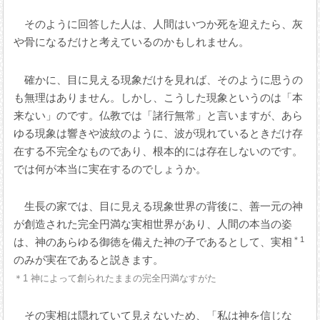
そのように回答した人は、人間はいつか死を迎えたら、灰
や骨になるだけと考えているのかもしれません。
確かに、目に見える現象だけを見れば、そのように思うの
も無理はありません。しかし、こうした現象というのは「本
来ない」のです。仏教では「諸行無常」と言いますが、あら
ゆる現象は響きや波紋のように、波が現れているときだけ存
在する不完全なものであり、根本的には存在しないのです。
では何が本当に実在するのでしょうか。
生長の家では、目に見える現象世界の背後に、善一元の神
が創造された完全円満な実相世界があり、人間の本当の姿
＊1
は、神のあらゆる御徳を備えた神の子であるとして、実相
のみが実在であると説きます。
＊1 神によって創られたままの完全円満なすがた
その実相は隠れていて見えないため、「私は神を信じな