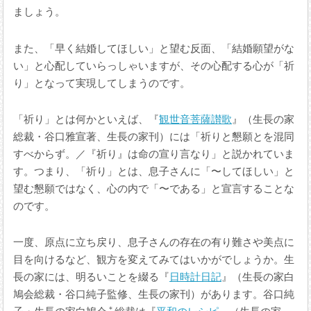
ましょう。
また、「早く結婚してほしい」と望む反面、「結婚願望がな
い」と心配していらっしゃいますが、その心配する心が「祈
り」となって実現してしまうのです。
「祈り」とは何かといえば、『
観世音菩薩讃歌
』（生長の家
総裁・谷口雅宣著、生長の家刊）には「祈りと懇願とを混同
すべからず。／『祈り』は命の宣り言なり」と説かれていま
す。つまり、「祈り」とは、息子さんに「〜してほしい」と
望む懇願ではなく、心の内で「〜である」と宣言することな
のです。
一度、原点に立ち戻り、息子さんの存在の有り難さや美点に
目を向けるなど、観方を変えてみてはいかがでしょうか。生
長の家には、明るいことを綴る『
日時計日記
』（生長の家白
鳩会総裁・谷口純子監修、生長の家刊）があります。谷口純
＊