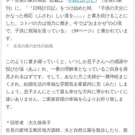
子・生長の家白鳩会
総裁は『
平和のレシピ
』（生長の家
刊）に、「『日時計日記』をつけ始めた時、『子供の天分に
かなった相応（ふさわ）しい道を……』と書き続けることに
した。コトバの力は強力に働き、今では“おまかせ”の心境
で、子供に祝福を送っている」（94ページ）と書かれていま
す。
＊ 生長の家の女性の組織
このように書き綴っていくと、いつしか息子さんへの感謝や
悦びが溢（あふ）れ、一番の理解者となっているご自身を発
見されるはずです。そして、あなた方ご夫婦が一層仲睦まじ
くされ、結婚生活の幸福な雰囲気を家庭内に充（みた）しま
しょう。息子さんにとって最も幸せな方向に導かれていくに
違いありません。ご家族皆様の幸福を心よりお祈り致しま
す。
＊回答者 大久保恭子
生長の家埼玉教区地方講師。夫と自然公園を散歩したり、新